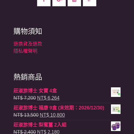
購物須知
退換貨及退款
隱私權聲明
熱銷商品
莊淑旂博士 女寶 4盒
原
目
NT$
7,200
NT$
6,264
始
前
莊淑旂博士 福康 9盒 (末效期：2026/12/30)
價
價
原
目
NT$
13,500
NT$
10,800
格：
格：
始
前
莊淑旂博士 梨蜜薑 2入組
NT$ 7,200。
NT$ 6,264。
價
價
原
目
NT$
2,400
NT$
2,180