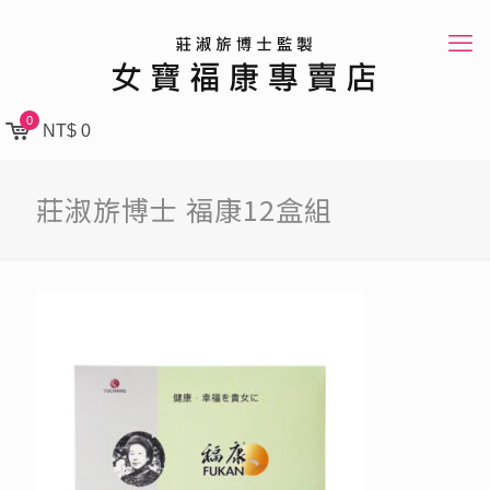
0
NT$ 0
莊淑旂博士 福康12盒組