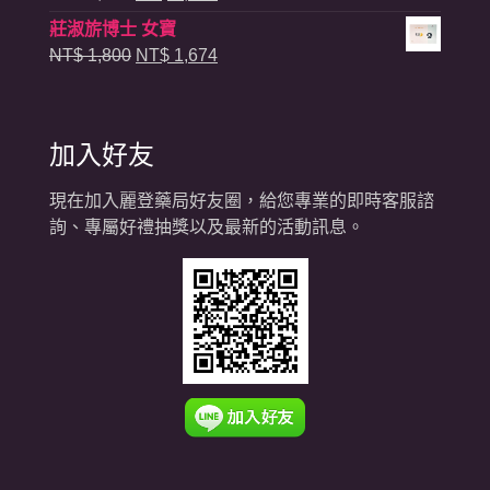
格：
格：
始
前
莊淑旂博士 女寶
NT$ 13,500。
NT$ 10,800。
價
價
原
目
NT$
1,800
NT$
1,674
格：
格：
始
前
NT$ 2,400。
NT$ 2,180。
價
價
格：
格：
加入好友
NT$ 1,800。
NT$ 1,674。
現在加入麗登藥局好友圈，給您專業的即時客服諮
詢、專屬好禮抽獎以及最新的活動訊息。