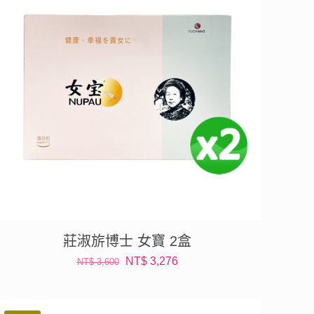
莊淑旂博士 女寶 2盒
原
目
NT$
3,276
NT$
3,600
始
前
價
價
格：
格：