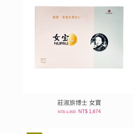
莊淑旂博士 女寶
原
目
NT$
1,674
NT$
1,800
始
前
價
價
格：
格：