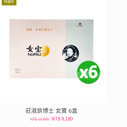
特價中
NT$ 3,600。
NT$ 3,276。
莊淑旂博士 女寶 6盒
原
目
NT$
9,180
NT$
10,800
始
前