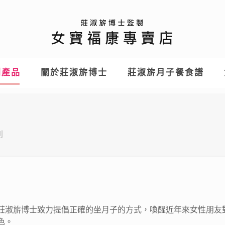
列產品
關於莊淑旂博士
莊淑旂月子餐食譜
列
莊淑旂博士致力提倡正確的坐月子的方式，喚醒近年來女性朋友
色。