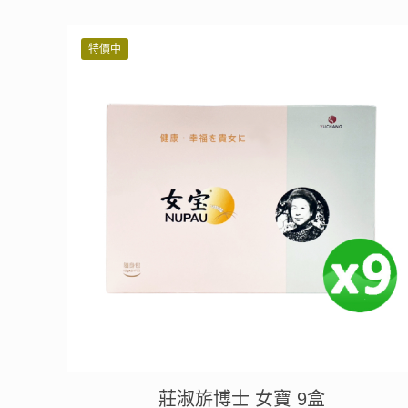
價
價
格：
格：
特價中
NT$ 5,400。
NT$ 4,806。
莊淑旂博士 女寶 9盒