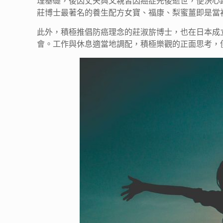
理基礎，後因丈夫與父親皆因癌症先後逝世，便決心
莊博士最著名的養生配方女寶、福康、梨蜜薑即是當
此外，積極推倡防癌理念的莊淑旂博士，也在日本成
會。工作與休息適當地調配，積極樂觀的正面思考，