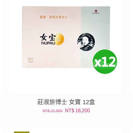
莊淑旂博士 女寶 12盒
原
目
NT$
16,200
NT$
21,600
始
前
價
價
格：
格：