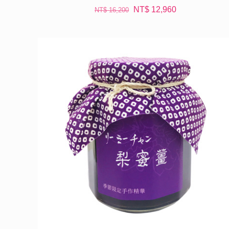
原
目
NT$
12,960
NT$
16,200
始
前
價
價
格：
格：
NT$ 16,200。
NT$ 12,960。