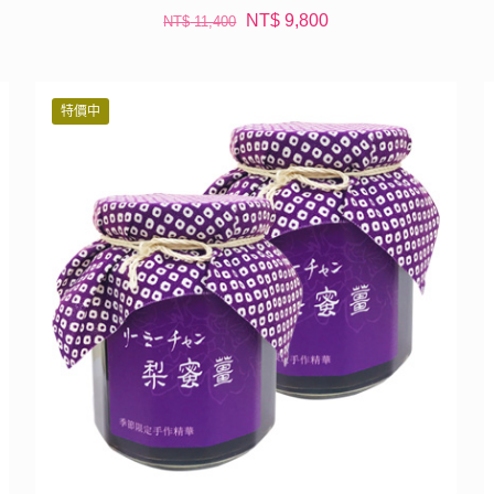
原
目
NT$
9,800
NT$
11,400
始
前
價
價
格：
格：
特價中
NT$ 11,400。
NT$ 9,800。