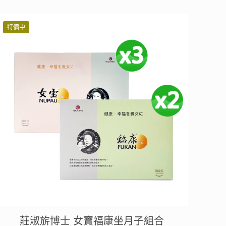
價
價
格：
格：
特價中
NT$ 10,800。
NT$ 9,180。
莊淑旂博士 女寶福康坐月子組合