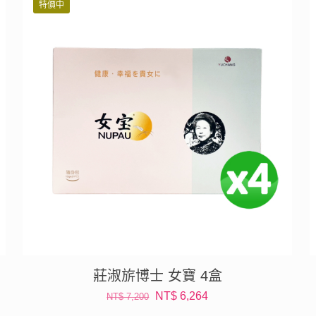
特價中
NT$ 21,600。
NT$ 16,200。
莊淑旂博士 女寶 4盒
原
目
NT$
6,264
NT$
7,200
始
前