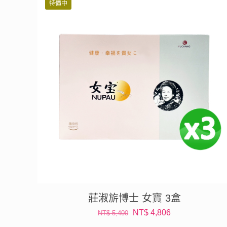
特價中
NT$ 1,800。
NT$ 1,674。
莊淑旂博士 女寶 3盒
原
目
NT$
4,806
NT$
5,400
始
前