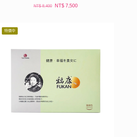
原
目
NT$
7,500
NT$
8,400
始
前
價
價
格：
格：
特價中
NT$ 8,400。
NT$ 7,500。