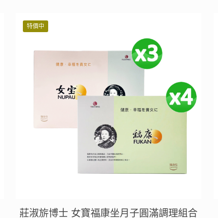
價
價
格：
格：
特價中
NT$ 7,200。
NT$ 6,264。
莊淑旂博士 女寶福康坐月子圓滿調理組合