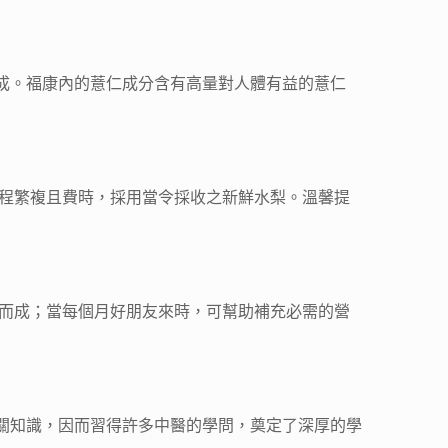
成。福康內的薏仁成分含有高量對人體有益的薏仁
過程繁複且費時，採用當令採收之新鮮水梨。溫馨提
和而成；當每個月好朋友來時，可幫助補充必需的營
關知識，因而習得許多中醫的學問，奠定了深厚的學