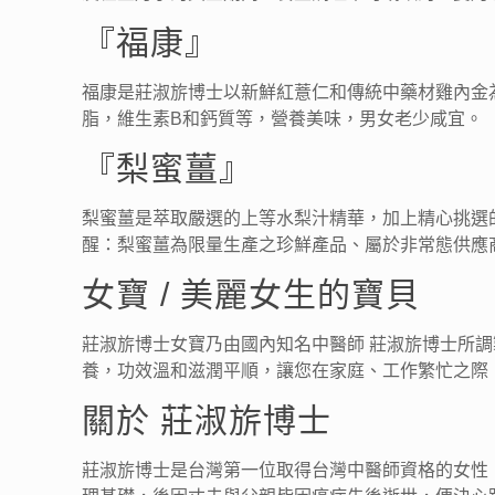
『福康』
福康是莊淑旂博士以新鮮紅薏仁和傳統中藥材雞內金
脂，維生素B和鈣質等，營養美味，男女老少咸宜。
『梨蜜薑』
梨蜜薑是萃取嚴選的上等水梨汁精華，加上精心挑選
醒：梨蜜薑為限量生產之珍鮮產品、屬於非常態供應
女寶 / 美麗女生的寶貝
莊淑旂博士女寶乃由國內知名中醫師 莊淑旂博士所
養，功效溫和滋潤平順，讓您在家庭、工作繁忙之際
關於 莊淑旂博士
莊淑旂博士是台灣第一位取得台灣中醫師資格的女性