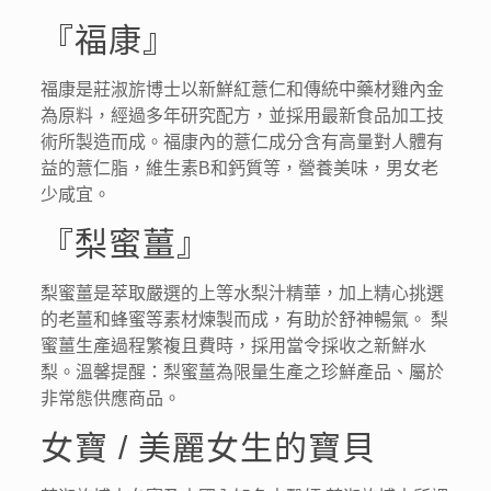
『福康』
福康是莊淑旂博士以新鮮紅薏仁和傳統中藥材雞內金
為原料，經過多年研究配方，並採用最新食品加工技
術所製造而成。福康內的薏仁成分含有高量對人體有
益的薏仁脂，維生素B和鈣質等，營養美味，男女老
少咸宜。
『梨蜜薑』
梨蜜薑是萃取嚴選的上等水梨汁精華，加上精心挑選
的老薑和蜂蜜等素材煉製而成，有助於舒神暢氣。 梨
蜜薑生產過程繁複且費時，採用當令採收之新鮮水
梨。溫馨提醒：梨蜜薑為限量生產之珍鮮產品、屬於
非常態供應商品。
女寶 / 美麗女生的寶貝