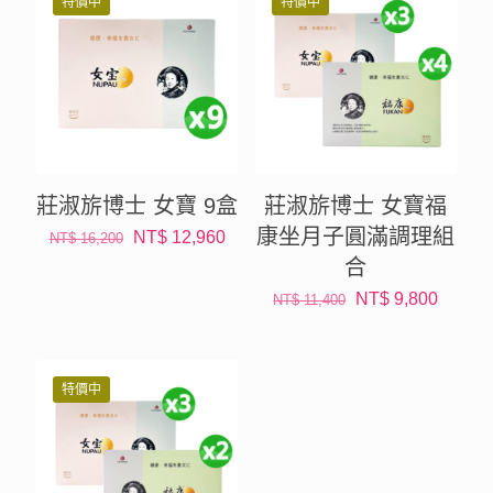
特價中
特價中
NT$ 7,200。
NT$ 6,264。
NT$ 10,800。
NT$ 9
莊淑旂博士 女寶 9盒
莊淑旂博士 女寶福
康坐月子圓滿調理組
原
目
NT$
12,960
NT$
16,200
始
前
合
價
價
原
目
NT$
9,800
NT$
11,400
格：
格：
始
前
NT$ 16,200。
NT$ 12,960。
價
價
格：
格：
特價中
NT$ 11,400。
NT$ 9