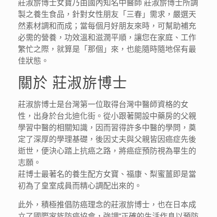
莊淑旂博士女寶乃由國內知名中醫師 莊淑旂博士所調
製之養生食品，針對女性朋友「三春」需求，嚴選天
然素材調和而成；當每個月好朋友來時，可幫助補充
必需的營養，功效溫和滋潤平順，讓您在家庭、工作
繁忙之際，就算是「那個」來，也能隨時隨地保有最
佳狀態。
關於 莊淑旂博士
莊淑旂博士是台灣第一位取得台灣中醫師資格的女
性，出身於台北迪化街。從小跟著開設中藥房的父親
學習中醫的相關知識，因而習得許多中醫的學問，奠
定了深厚的學理基礎，後因丈夫與父親皆因癌症先後
逝世，便決心踏上抗癌之路，將癌症預防視為畢生的
志願。
莊博士最著名的養生配方女寶、福康、梨蜜薑即是當
初為了皇室成員而精心調配出來的。
此外，積極推倡防癌理念的莊淑旂博士，也在日本成
立了國際家族防癌協會，強調“正確的生活作息以預防