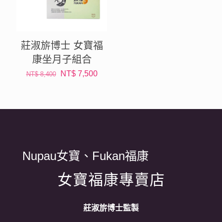
莊淑旂博士 女寶福
康坐月子組合
原
目
NT$
7,500
NT$
8,400
始
前
價
價
格：
格：
NT$ 8,400。
NT$ 7,500。
Nupau女寶、Fukan福康
女寶福康專賣店
莊淑旂博士監製