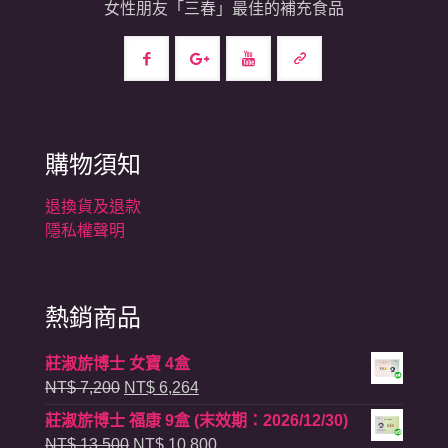
女性朋友「三春」最佳的補充食品
購物須知
退換貨及退款
隱私權聲明
熱銷商品
莊淑旂博士 女寶 4盒
原
目
NT$
7,200
NT$
6,264
始
前
莊淑旂博士 福康 9盒 (末效期：2026/12/30)
價
價
原
目
NT$
13,500
NT$
10,800