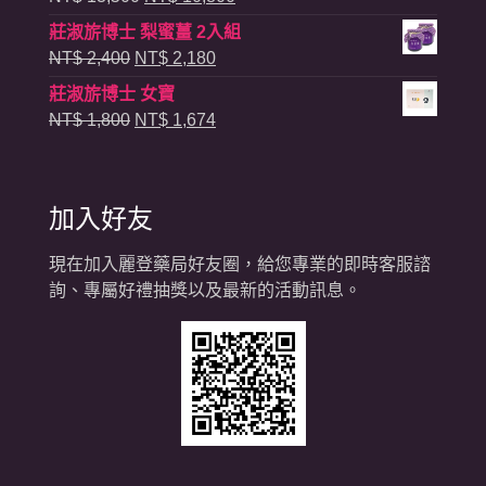
格：
格：
始
前
莊淑旂博士 梨蜜薑 2入組
NT$ 7,200。
NT$ 6,264。
價
價
原
目
NT$
2,400
NT$
2,180
格：
格：
始
前
莊淑旂博士 女寶
NT$ 13,500。
NT$ 10,800。
價
價
原
目
NT$
1,800
NT$
1,674
格：
格：
始
前
NT$ 2,400。
NT$ 2,180。
價
價
格：
格：
加入好友
NT$ 1,800。
NT$ 1,674。
現在加入麗登藥局好友圈，給您專業的即時客服諮
詢、專屬好禮抽獎以及最新的活動訊息。