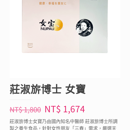
莊淑旂博士 女寶
NT$
1,674
NT$
1,800
莊淑旂博士女寶乃由國內知名中醫師 莊淑旂博士所調
製之養生食品，針對女性朋友「三春」需求，嚴選天