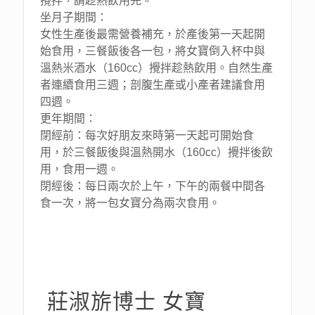
攪拌，請趁熱飲用完。
坐月子期間：
女性生產後最需營養補充，於產後第一天起開
始食用，三餐飯後各一包，將女寶倒入杯中與
溫熱米酒水（160cc）攪拌趁熱飲用。自然生產
者連續食用三週；剖腹生產或小產者建議食用
四週。
更年期間：
閉經前：每次好朋友來時第一天起可開始食
用，於三餐飯後與溫熱開水（160cc）攪拌後飲
用，食用一週。
閉經後：每日兩次於上午，下午的兩餐中間各
食一次，將一包女寶分為兩次食用。
莊淑旂博士 女寶