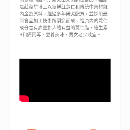
是莊淑旂博士以新鮮紅薏仁和傳統中藥材雞
內金為原料，經過多年研究配方，並採用最
新食品加工技術所製造而成。福康內的薏仁
成分含有高量對人體有益的薏仁脂，維生素
B和鈣質等，營養美味，男女老少咸宜。