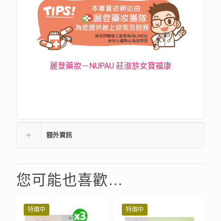
麗登藥妝－NUPAU 莊淑旂女寶福康
額外資訊
您可能也喜歡…
特價中
特價中