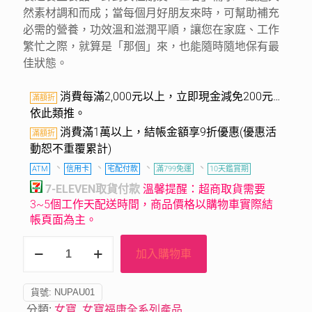
然素材調和而成；當每個月好朋友來時，可幫助補充
必需的營養，功效溫和滋潤平順，讓您在家庭、工作
繁忙之際，就算是「那個」來，也能隨時隨地保有最
佳狀態。
消費每滿2,000元以上，立即現金減免200元…
滿額折
依此類推。
消費滿1萬以上，結帳金額享9折優惠(優惠活
滿額折
動恕不重覆累計)
、
、
、
、
ATM
信用卡
宅配付款
滿799免運
10天鑑賞期
7-ELEVEN取貨付款
溫馨提醒：超商取貨需要
3~5個工作天配送時間，商品價格以購物車實際結
帳頁面為主。
加入購物車
貨號:
NUPAU01
分類:
女寶
,
女寶福康全系列產品