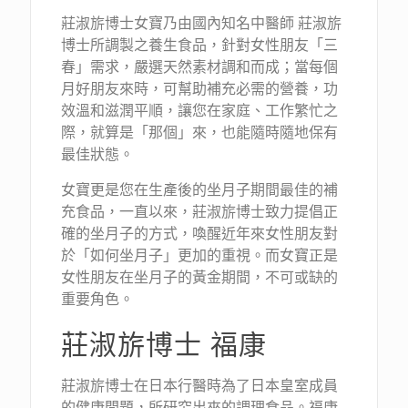
莊淑旂博士女寶乃由國內知名中醫師 莊淑旂
博士所調製之養生食品，針對女性朋友「三
春」需求，嚴選天然素材調和而成；當每個
月好朋友來時，可幫助補充必需的營養，功
效溫和滋潤平順，讓您在家庭、工作繁忙之
際，就算是「那個」來，也能隨時隨地保有
最佳狀態。
女寶更是您在生產後的坐月子期間最佳的補
充食品，一直以來，莊淑旂博士致力提倡正
確的坐月子的方式，喚醒近年來女性朋友對
於「如何坐月子」更加的重視。而女寶正是
女性朋友在坐月子的黃金期間，不可或缺的
重要角色。
莊淑旂博士 福康
莊淑旂博士在日本行醫時為了日本皇室成員
的健康問題，所研究出來的調理食品。福康