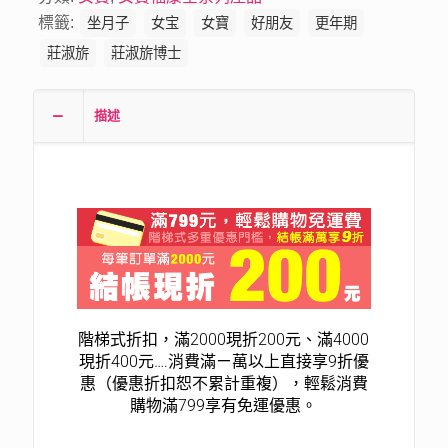
標籤:
坐月子
女宝
女寶
好朋友
更年期
莊淑旂
莊淑旂博士
描述
階梯式折扣，滿2000現折200元、滿4000
現折400元….消費滿ㄧ萬以上直接享9折優
惠（優惠折扣恕不累計重複），輕鬆消費
購物滿799享有免運優惠。