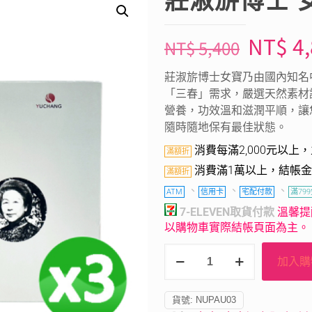
莊淑旂博士 女
NT$
4,
NT$
5,400
莊淑旂博士女寶乃由國內知名
「三春」需求，嚴選天然素材
營養，功效溫和滋潤平順，讓
隨時隨地保有最佳狀態。
消費每滿2,000元以上
滿額折
消費滿1萬以上，結帳金
滿額折
、
、
、
ATM
信用卡
宅配付款
滿79
7-ELEVEN取貨付款
溫馨提
以購物車實際結帳頁面為主。
加入購
貨號:
NUPAU03