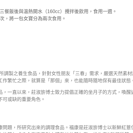
餐飯後與溫熱開水（160cc）攪拌後飲用，食用一週。
次，將一包女寶分為兩次食用。
士所調製之養生食品，針對女性朋友「三春」需求，嚴選天然素
工作繁忙之際，就算是「那個」來，也能隨時隨地保有最佳狀態
品，一直以來，莊淑旂博士致力提倡正確的坐月子的方式，喚醒
不可或缺的重要角色。
康問題，所研究出來的調理食品。福康是莊淑旂博士以新鮮紅薏