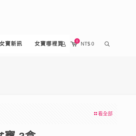
0
女寶新訊
女寶哪裡買
NT$ 0
看全部