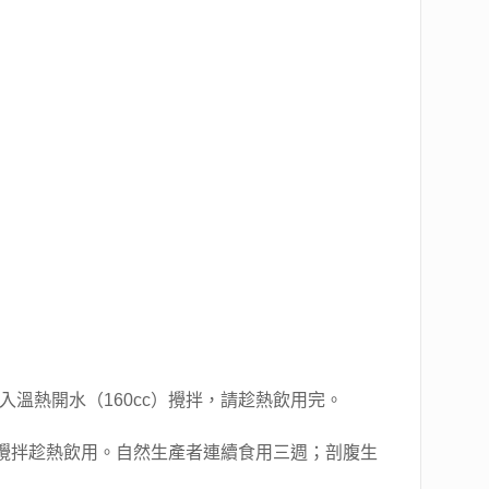
溫熱開水（160cc）攪拌，請趁熱飲用完。
）攪拌趁熱飲用。自然生產者連續食用三週；剖腹生