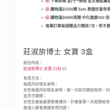
下單即贈 金門一條根 金太極能量貼
購物滿$2500贈 Sato 勇健好皇帝液 
購物滿$6000再贈 中化健康360 
每筆訂單每個贈品只贈送1次，恕不
莊淑旂博士 女寶 3盒
組合內容：
莊淑旂博士 女寶 21包
x3
食用方法：
每個月好朋友來時：
女性每個月好朋友來時，第一天起可開始食用，切
坐月子期間：
女性生產後最需營養補充，於產後第一天起開始食
產或小產者建議食用四週。