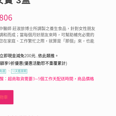
寶 3盒
806
中醫師 莊淑旂博士所調製之養生食品，針對女性朋友
調和而成；當每個月好朋友來時，可幫助補充必需的
您在家庭、工作繁忙之際，就算是「那個」來，也能
，立即現金減免200元…依此類推。
額享9折優惠(優惠活動恕不重覆累計)
、
9免運
10天鑑賞期
醒：超商取貨需要3~5個工作天配送時間，商品價格
物車