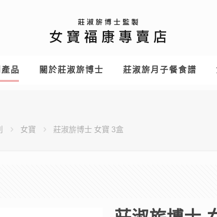
列產品
關於莊淑旂博士
莊淑旂月子餐食譜
列
女寶
莊淑旂博士 女寶 3盒