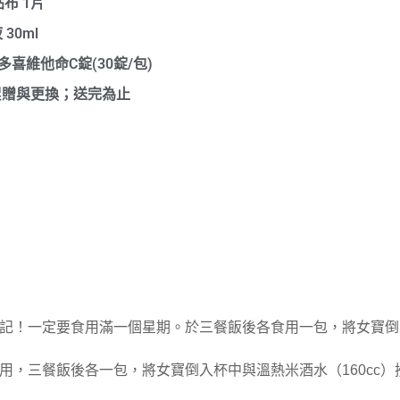
布 1片
30ml
倍多喜維他命C錠(30錠/包)
累贈與更換；送完為止
記！一定要食用滿一個星期。於三餐飯後各食用一包，將女寶倒入
用，三餐飯後各一包，將女寶倒入杯中與溫熱米酒水（160cc