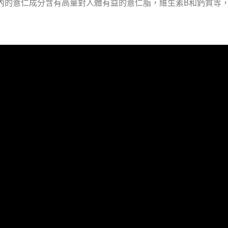
內的薏仁成分含有高量對人體有益的薏仁脂，維生素B和鈣質等