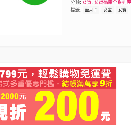
分類:
女寶
,
女寶福康全系列
標籤:
坐月子
女宝
女寶