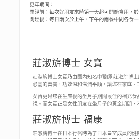
更年期間：
閉經前：每次好朋友來時第一天起可開始食用，於三
閉經後：每日兩次於上午，下午的兩餐中間各食一
莊淑旂博士 女寶
莊淑旂博士女寶乃由國內知名中醫師 莊淑旂博
必需的營養，功效溫和滋潤平順，讓您在家庭、
女寶更是您在生產後的坐月子期間最佳的補充食
視。而女寶正是女性朋友在坐月子的黃金期間，
莊淑旂博士 福康
莊淑旂博士在日本行醫時為了日本皇室成員的健