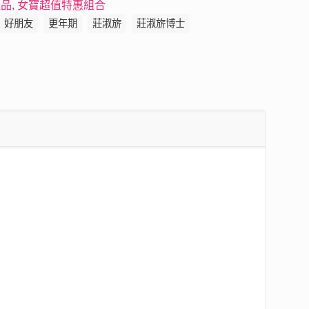
產品
,
女寶超值特惠組合
好朋友
更年期
莊淑旂
莊淑旂博士