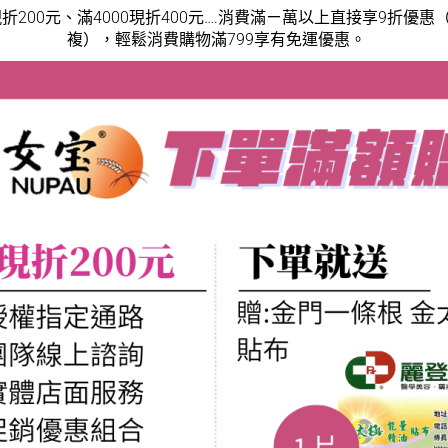
現折200元、滿4000現折400元….消費滿ㄧ萬以上直接享9折優
複），輕鬆消費購物滿799享有免運優惠。