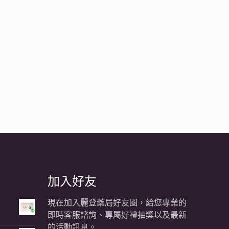
加入好友
現在加入麗登藥局好友圈，給您專業的
即時客服諮詢、專屬好禮抽獎以及最新
的活動訊息。