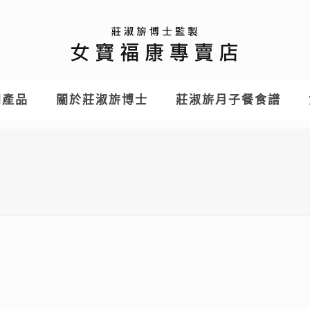
列產品
關於莊淑旂博士
莊淑旂月子餐食譜