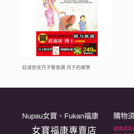
莊淑旂坐月子餐食譜 月子的美學
Nupau女寶、Fukan福康
購物
女寶福康專賣店
退換貨及