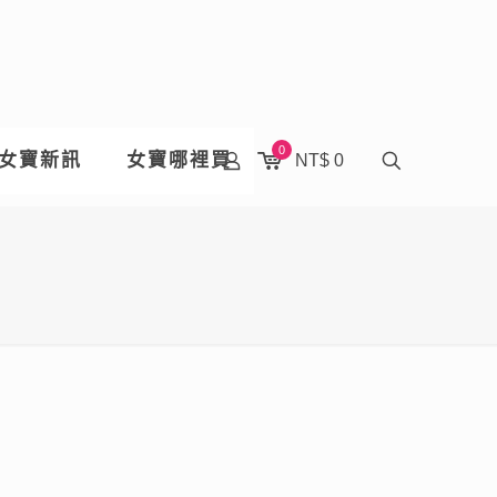
0
女寶新訊
女寶哪裡買
NT$ 0