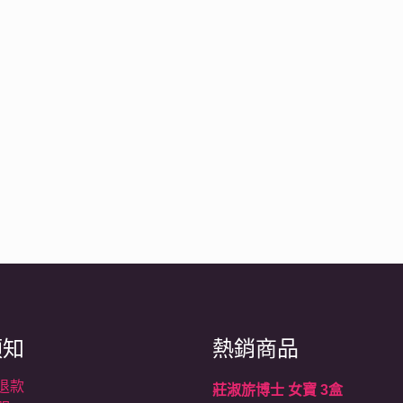
須知
熱銷商品
退款
莊淑旂博士 女寶 3盒