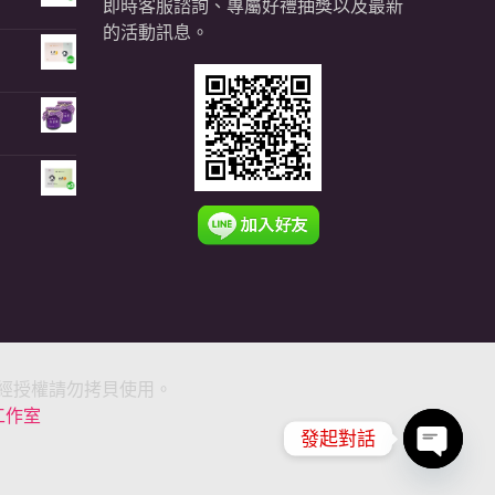
即時客服諮詢、專屬好禮抽獎以及最新
的活動訊息。
806。
：
16,200。
180。
005。
未經授權請勿拷貝使用。
銷工作室
發起對話
Open