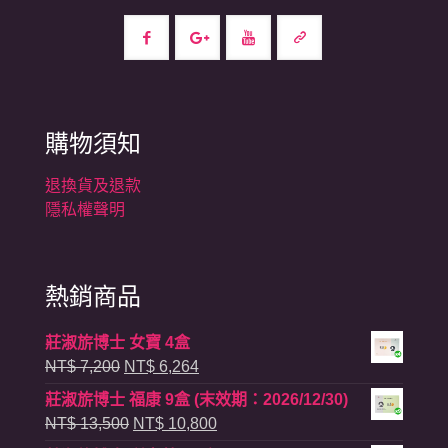
購物須知
退換貨及退款
隱私權聲明
熱銷商品
莊淑旂博士 女寶 4盒
原
目
NT$
7,200
NT$
6,264
始
前
莊淑旂博士 福康 9盒 (末效期：2026/12/30)
價
價
原
目
NT$
13,500
NT$
10,800
格：
格：
始
前