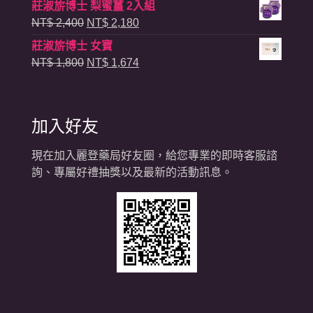
莊淑旂博士 梨蜜薑 2入組
NT$ 7,200。
NT$ 6,264。
價
價
原
目
NT$
2,400
NT$
2,180
格：
格：
始
前
莊淑旂博士 女寶
NT$ 13,500。
NT$ 10,800。
價
價
原
目
NT$
1,800
NT$
1,674
格：
格：
始
前
NT$ 2,400。
NT$ 2,180。
價
價
格：
格：
加入好友
NT$ 1,800。
NT$ 1,674。
現在加入麗登藥局好友圈，給您專業的即時客服諮
詢、專屬好禮抽獎以及最新的活動訊息。