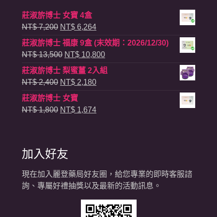
莊淑旂博士 女寶 4盒
原
目
NT$
7,200
NT$
6,264
始
前
莊淑旂博士 福康 9盒 (末效期：2026/12/30)
價
價
原
目
NT$
13,500
NT$
10,800
格：
格：
始
前
莊淑旂博士 梨蜜薑 2入組
NT$ 7,200。
NT$ 6,264。
價
價
原
目
NT$
2,400
NT$
2,180
格：
格：
始
前
莊淑旂博士 女寶
NT$ 13,500。
NT$ 10,800。
價
價
原
目
NT$
1,800
NT$
1,674
格：
格：
始
前
NT$ 2,400。
NT$ 2,180。
價
價
格：
格：
加入好友
NT$ 1,800。
NT$ 1,674。
現在加入麗登藥局好友圈，給您專業的即時客服諮
詢、專屬好禮抽獎以及最新的活動訊息。