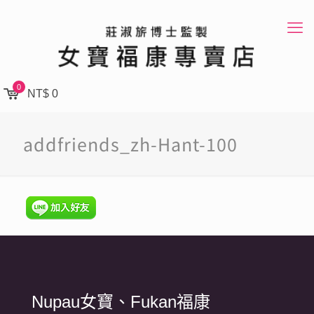
0
NT$ 0
addfriends_zh-Hant-100
Nupau女寶、Fukan福康