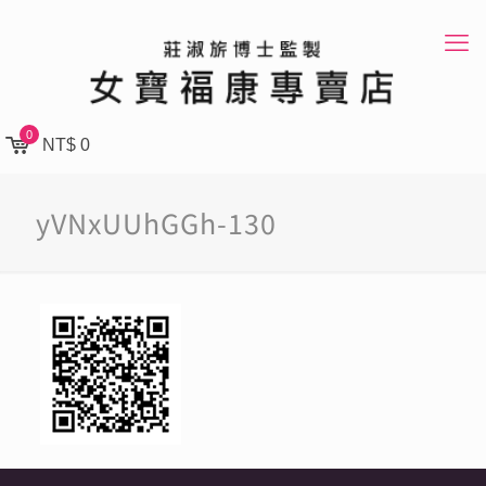
0
NT$ 0
yVNxUUhGGh-130