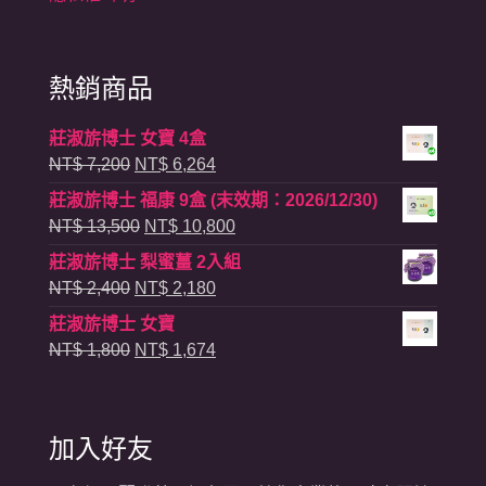
熱銷商品
莊淑旂博士 女寶 4盒
原
目
NT$
7,200
NT$
6,264
始
前
莊淑旂博士 福康 9盒 (末效期：2026/12/30)
價
價
原
目
NT$
13,500
NT$
10,800
格：
格：
始
前
莊淑旂博士 梨蜜薑 2入組
NT$ 7,200。
NT$ 6,264。
價
價
原
目
NT$
2,400
NT$
2,180
格：
格：
始
前
莊淑旂博士 女寶
NT$ 13,500。
NT$ 10,800。
價
價
原
目
NT$
1,800
NT$
1,674
格：
格：
始
前
NT$ 2,400。
NT$ 2,180。
價
價
格：
格：
加入好友
NT$ 1,800。
NT$ 1,674。